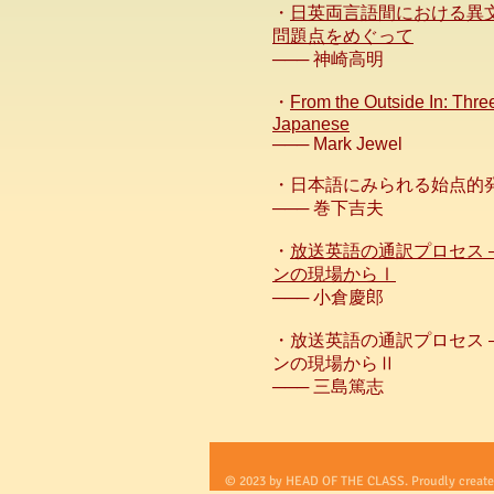
・
日英両言語間における異
問題点をめぐって
─── 神崎高明
・
From the Outside In: Thre
Japanese
─── Mark Jewel
・日本語にみられる始点的
─── 巻下吉夫
・
放送英語の通訳プロセス 
ンの現場からⅠ
─── 小倉慶郎
・放送英語の通訳プロセス 
ンの現場からⅡ
─── 三島篤志
© 2023 by HEAD OF THE CLASS. Proudly create