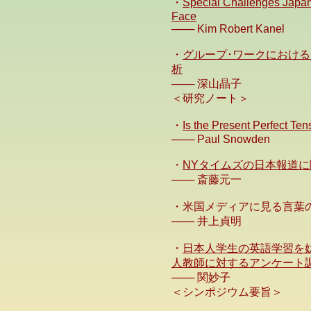
・
Special Challenges Japan
Face
─── Kim Robert Kanel
・
グループ･ワークにおけ
析
─── 深山晶子
＜研究ノート＞
・
Is the Present Perfect Ten
─── Paul Snowden
・
NYタイムズの日本報道に関す
─── 斎藤元一
・米国メディアに見る言葉
─── 井上貞明
・
日本人学生の英語学習を妨
人教師に対するアンケート
─── 関妙子
＜シンポジウム要旨＞