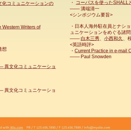
・
コーパスを使ったSHALLと
文化コミュニケーションの
─── 溝端清一
<シンポジウム要旨>
・日本人海外駐在員とナショ
e Western Writers of
ュニケーションをめぐる諸問
───
白木三秀
、
小西和久
、
<英語時評>
発想
・
Current Practice in e-mail
─── Paul Snowden
― 異文化コミュニケーショ
― 異文化コミュニケーショ
d with
Wix.com
PR / T 123.456.7890 / F 123.456.7899 /
info@mysite.com