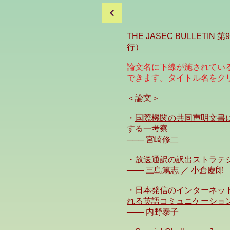
THE JASEC BULLETIN
行）
論文名に下線が施されてい
できます。タイトル名をク
＜論文＞
・
国際機関の共同声明文書
する一考察
─── 宮崎修二
・
放送通訳の訳出ストラテ
─── 三島篤志 ／ 小倉慶郎
・日本発信のインターネッ
れる英語コミュニケーショ
─── 内野泰子