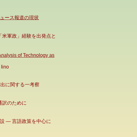
ュース報道の現状
 「米軍政」経験を出発点と
nalysis of Technology as
Iino
e産出に関する一考察
通訳のために
設 ― 言語政策を中心に