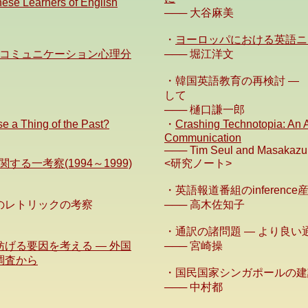
ese Learners of English
─── 大谷麻美
・
ヨーロッパにおける英語ニ
るコミュニケーション心理分
─── 堀江洋文
・韓国英語教育の再検討 ―
して
─── 樋口謙一郎
se a Thing of the Past?
・
Crashing Technotopia: An A
Communication
─── Tim Seul and Masakazu 
る一考察(1994～1999)
<研究ノート>
・英語報道番組のinferenc
のレトリックの考察
─── 高木佐知子
・通訳の諸問題 ― より良い
げる要因を考える ― 外国
─── 宮崎操
調査から
・国民国家シンガポールの建
─── 中村都