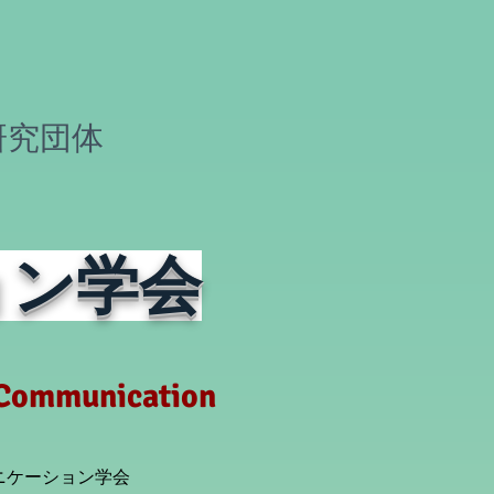
研究団体
ョン学会
h Communication
ニケーション学会