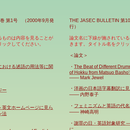
 第9巻 第1号 （2000年9月発
THE JASEC BULLETIN 
行）
るものは内容を見ることが
論文名に下線が施されている
リックしてください。
きます。タイトル名をクリッ
＜論文＞
における述語の用法等に関
・
The Beat of Different Drum
of Hokku from Matsuo Basho'
─── Mark Jewel
・
洋画の日本語字幕翻訳に見
ジー
─── 内野泰子
・
フェミニズムと英語の代名
ト英文ホームページに見ら
─── 神崎高明
ン法
・
謝罪の日・英語対象研究 
に