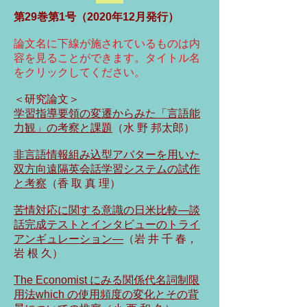
第29巻第1号（2020年12月発行）
論文名に下線が施されているものは内
容を見ることができます。タイトル名
をクリックしてください。
＜研究論文＞
学習指導要領の変遷からみた「言語能
力観」の考察と課題
（水 野 邦太郎）
非言語情報組み込型アバターを用いた
双方向遠隔英会話学習システムの試作
と考察
（香 取 真 理）
苦情対応に関する意識の日米比較―談
話完成テストとインタビューのトライ
アンギュレーション―
（岩 井 千 春，
岩 根 久）
The Economist にみる関係代名詞制限
用法which の使用頻度の変化とその背