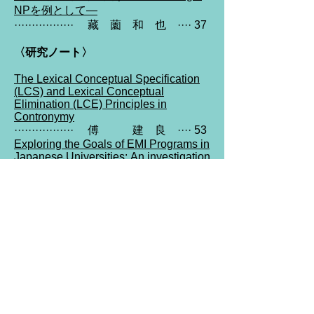
NPを例として―
················· 藏 薗 和 也 ···· 37
〈研究ノート〉
The Lexical Conceptual Specification
(LCS) and Lexical Conceptual
Elimination (LCE) Principles in
Contronymy
················· 傅 建 良 ···· 53
Exploring the Goals of EMI Programs in
Japanese Universities:
An investigation
on websites
················· 畔 上 絵里香 ···· 63
〈報告〉
絵本翻訳の可能性
―言語に対する気づ
きとグローバルな視点の涵養－
················· 横 野 成 美 ···· 77
訪日外国人観光客及び外国人居住者に