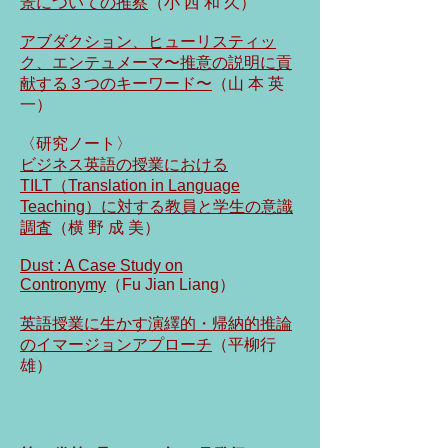
景についての推察
（小 西 和 久）
アブダクション、ヒューリスティッ
ク、エンテュメーマ〜推意の説明に貢
献する３つのキーワード〜
（山 本 英
一）
〈研究ノート〉
ビジネス英語の授業における
TILT（Translation in Language
Teaching）に対する教員と学生の意識
調査
（横 野 成 美）
Dust : A Case Study on
Contronymy
（Fu Jian Liang）
​英語授業に生かす演繹的・帰納的推論
のイマージョンアプローチ
（平柳行
雄）