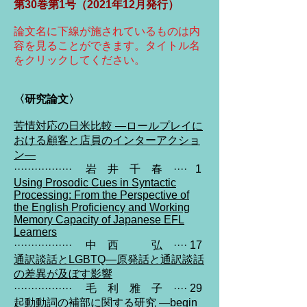
第30巻第1号（2021年12月発行）
論文名に下線が施されているものは内
容を見ることができます。タイトル名
をクリックしてください。
〈研究論文〉
苦情対応の日米比較 ―ロールプレイに
おける顧客と店員のインターアクショ
ン―
················· 岩 井 千 春 ···· 1
Using Prosodic Cues in Syntactic
Processing: From the Perspective of
the English Proficiency and Working
Memory Capacity of Japanese EFL
Learners
················· 中 西 弘 ···· 17
通訳談話とLGBTQ―原発話と通訳談話
の差異が及ぼす影響
················· 毛 利 雅 子 ···· 29
起動動詞の補部に関する研究 ―begin